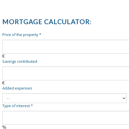
MORTGAGE CALCULATOR:
Price of the property *
€
Savings contributed
€
Added expenses
Type of interest *
%