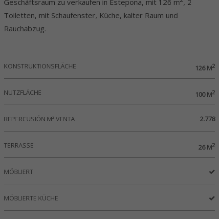
Geschäftsraum zu verkaufen in Estepona, mit 126 m
, 2
Toiletten, mit Schaufenster, Küche, kalter Raum und
Rauchabzug.
KONSTRUKTIONSFLÄCHE
2
126 M
NUTZFLÄCHE
2
100 M
REPERCUSIÓN M² VENTA
2.778
TERRASSE
2
26 M
MÖBLIERT
MÖBLIERTE KÜCHE