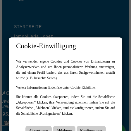
STARTSEITE
Inmobiliaria Lopez
Ventas
Cookie-Einwilligung
Alquileres
Ferienvermietung
Dienstleistungen
Wir verwenden eigene Cookies und Cookies von Drittanbietern zu
Analysezwecken und um Ihnen personalisierte Werbung anzuzeigen,
Vende tu piso
die auf einem Profil basiert, das aus Ihren Surfgewohnheiten erstellt
Kontakt
wurde (z. B. besuchte Seiten).
Weitere Informationen finden Sie unter
Cookie-Richtlinie
.
AGENCIA LÓPEZ
Sie können alle Cookies akzeptieren, indem Sie auf die Schaltfläche
Avda. Juan Carlos I 11
„Akzeptieren“ klicken, ihre Verwendung ablehnen, indem Sie auf die
29680 – Estepona
Schaltfläche „Ablehnen“ klicken, und sie konfigurieren, indem Sie auf
die Schaltfläche „Konfigurieren“ klicken.
952 800 441
-
697 874 766
Wohnung in Estepona
Geschäftsraum in Estepona
2
2
109 m
46 m
Akzeptieren
Ablehnen
Konfigurieren