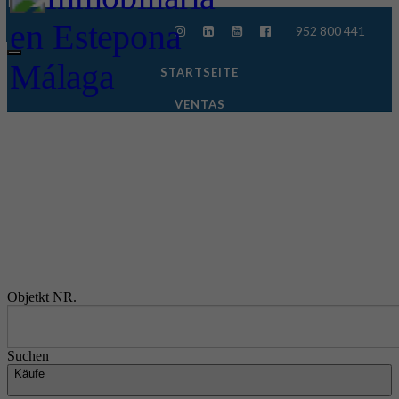
952 800 441
Toggle
navigation
STARTSEITE
VENTAS
ALQUILERES
FERIENVERMIETUNG
NEUBAUPROJEKTE
DIENSTLEISTUNGEN
KONTAKT
Objetkt NR.
Suchen
Käufe