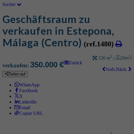
Sucher
Geschäftsraum zu
verkaufen in Estepona,
Málaga (Centro)
(ref.1480)
2
2
26 m
|
126 m
|
350.000 €
Zurück
verkaufen:
Vorh.
Näch.
Teilen auf
WhatsApp
Facebook
X
LinkedIn
Email
Copiar URL
2